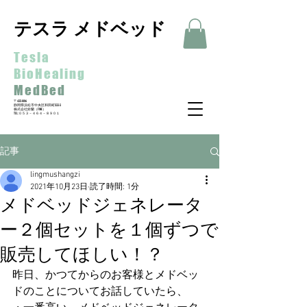
テスラ メドベッド
Tesla
BioHealing
MedBed
〒435-0016
静岡県浜松市中央区和田町533-3
​株式会社鈴蘭（FINE）
​TEL:０５３－４６４－８９０１
記事
lingmushangzi
2021年10月23日
読了時間: 1分
メドベッドジェネレータ
ー２個セットを１個ずつで
販売してほしい！？
昨日、かつてからのお客様とメドベッ
ドのことについてお話していたら、