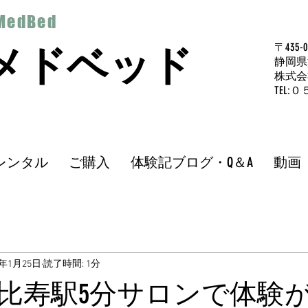
MedBed
 メドベッド
〒435-0
静岡県
​株式会
​TE
レンタル
ご購入
体験記ブログ・Q＆A
動画
3年1月25日
読了時間: 1分
比寿駅5分サロンで体験