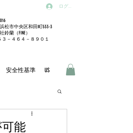
ログイン
016
浜松市中央区和田町533-3
社鈴蘭（FINE）
L:０５３－４６４－８９０１
安全性基準
US
が可能