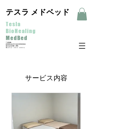
テスラ メドベッド
Tesla
BioHealing
MedBed
〒435-0016
静岡県浜松市中央区和田町533-3
​株式会社鈴蘭（FINE）
​TEL:０５３－４６４－８９０１
サービス内容