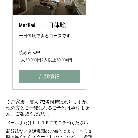
MedBed 一日体験
一日体験できるコースです
読み込み中...
1
1人30,000円2人以上50,000円
人
30,000
円
2
詳細情報
人
以
上
50,000
円
​※ご家族・友人で2名同時は承りますが、
他の方とご一緒になるご予約は承りませ
ん。ご容赦ください。
メールまたはＬＩＮＥにてご予約ください
新幹線など交通機関のご都合により「もう１
時間早くからスタートしたい」など、ご希望