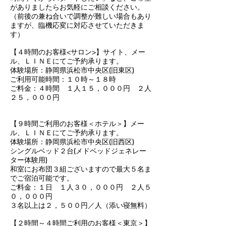
がありましたらお気軽にご相談ください。
（前後の兼ね合いで調整が難しい場合もあり
ますが、臨機応変に対応させていただきま
す）
【４時間のお客様<サロン>】サイト、メー
ル、ＬＩＮＥにてご予約承ります。
体験場所：静岡県浜松市中央区(旧東区)
ご利用可能時間：１０時～１８時
ご料金：４時間 １人１５，０００円 ２人
２５，０００円
【９時間ご利用のお客様＜ホテル＞】メー
ル、ＬＩＮＥにてご予約承ります。
体験場所：静岡県浜松市中央区(旧西区)
シングルベッド２台(メドベッドジェネレー
ター体験用)
和室にお布団３組ございますので最大５名ま
でご宿泊可能です。
ご料金：１日 １人３０，０００円 ２人５
０，０００円
​３名以上は２，５００円／人（添い寝無料）
【２時間～４時間ご利用のお客様＜東京＞】