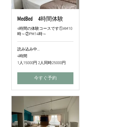
MedBed 4時間体験
4時間の体験コースです①AM10
時～②PM14時～
読み込み中...
4時間
1
1人15000円 2人同時25000円
人
15000
円
2
今すぐ予約
人
同
時
25000
円