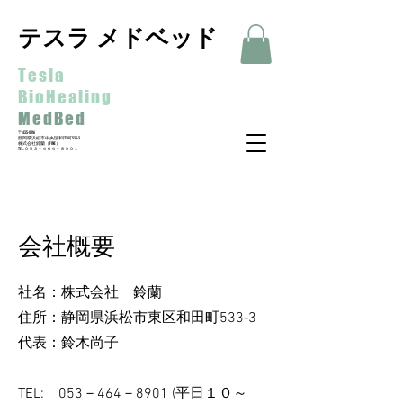
テスラ メドベッド
Tesla
BioHealing
MedBed
〒435-0016
静岡県浜松市中央区和田町533-3
​株式会社鈴蘭（FINE）
​TEL:０５３－４６４－８９０１
会社概要
社名：株式会社 鈴蘭
住所：静岡県浜松市東区和田町533‐3
​代表：鈴木尚子
TEL:
053－464－8901
(平日１０～