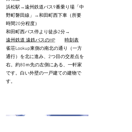
浜松駅→遠州鉄道バス9番乗り場「中
野町磐田線」→和田町西下車（所要
時間20分程度）
和田町西バス停より徒歩2分→
遠州鉄道 遠鉄バスのHP
時刻表
雀荘Lookup東側の南北の通り（一方
通行）を北に進み、2つ目の交差点を
右。約80ｍ先の左側にある、一軒家
です。白い外壁の一戸建ての建物で
す。