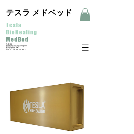
テスラ メドベッド
Tesla
BioHealing
MedBed
〒435-0016
静岡県浜松市中央区和田町533-3
​株式会社鈴蘭（FINE）
​TEL:０５３－４６４－８９０１