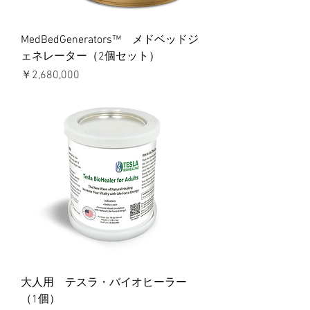
MedBedGenerators™ メドベッドジ
ェネレーター（2個セット）
価格
￥2,680,000
大人用 テスラ・バイオヒーラー
（1個）