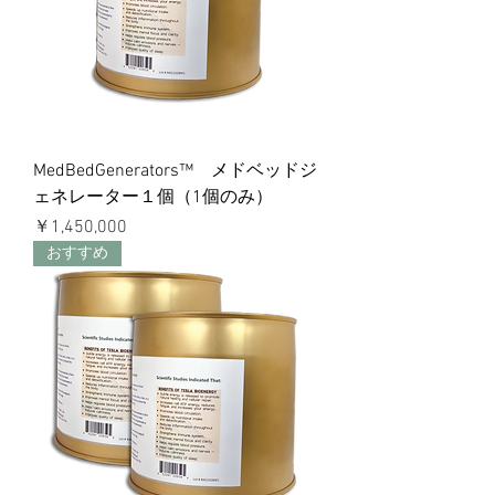
MedBedGenerators™ メドベッドジ
ェネレーター１個（1個のみ）
価格
￥1,450,000
おすすめ