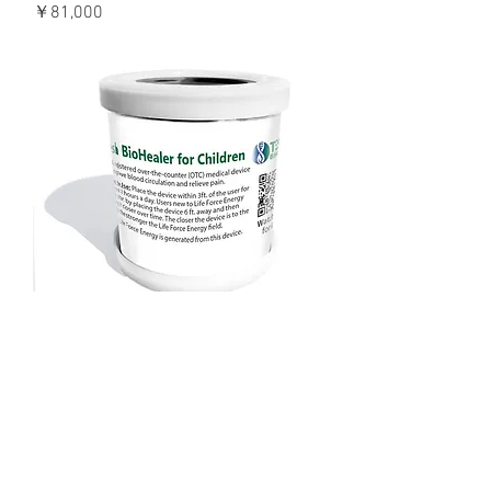
価格
￥81,000
子ども用 テスラ・バイオヒーラー
（1個）
在庫なし